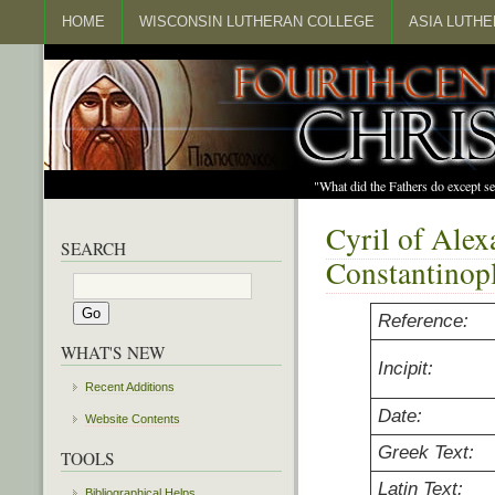
HOME
WISCONSIN LUTHERAN COLLEGE
ASIA LUTH
"What did the Fathers do except s
Cyril of Alex
SEARCH
Constantinop
Reference:
WHAT'S NEW
Incipit:
Recent Additions
Date:
Website Contents
Greek Text:
TOOLS
Latin Text:
Bibliographical Helps