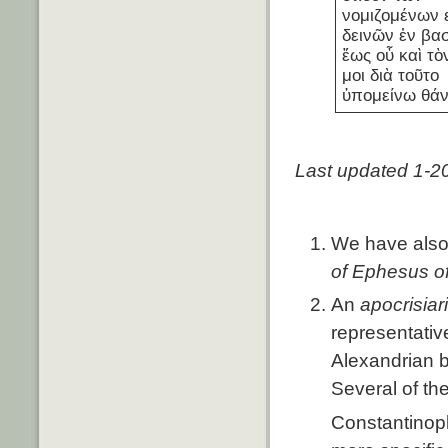
νομιζομένων ε
δεινῶν ἐν βα
ἕως οὗ καὶ τ
μοι διὰ τοῦτο
ὑπομείνω θάν
Last updated 1-
We have also 
of Ephesus o
An
apocrisiar
representative
Alexandrian b
Several of th
Constantinopl