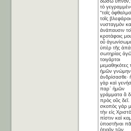
δώσω ὕπνον,
τὸ γεγραμμέν
“τοῖς ὀφθαλμο
τοῖς βλεφάροι
νυσταγμὸν κα
ἀνάπαυσιν το
κροτάφοις μο
οὗ ἀγωνίσωμα
ὑπὲρ τῆς ἁπ
σωτηρίας ἀγ
τοιγάρτοι
μεμαθηκότες 
ἡμῶν γνώμην
ἀνδρίσασθε· 
γὰρ καὶ γενή
παρ᾽ ἡμῶν
γράμματα ἃ δε
πρὸς οὓς δεῖ.
σκοπὸς γάρ μ
τὴν εἰς Χριστ
πίστιν καὶ καμ
ὑποστῆναι πα
ὁτιοῦν τῶν