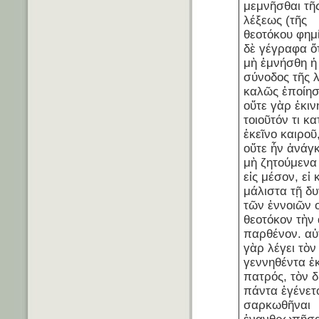
μεμνῆσθαι τῆ
λέξεως (τῆς
θεοτόκου φημί
δὲ γέγραφα ὅτ
μὴ ἐμνήσθη ἡ
σύνοδος τῆς 
καλῶς ἐποίησ
οὔτε γὰρ ἐκιν
τοιοῦτόν τι κα
ἐκεῖνο καιροῦ,
οὔτε ἦν ἀνάγ
μὴ ζητούμενα
εἰς μέσον, εἰ 
μάλιστα τῇ δ
τῶν ἐννοιῶν ο
θεοτόκον τὴν 
παρθένον. αὐ
γὰρ λέγει τὸν
γεννηθέντα ἐ
πατρός, τὸν δ
πάντα ἐγένετ
σαρκωθῆναι