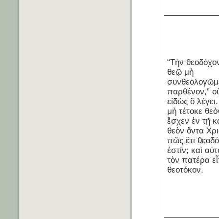
“Τὴν θεοδόχον
θεῷ μὴ
συνθεολογῶμ
παρθένον,” ο
εἰδὼς ὃ λέγει.
μὴ τέτοκε θεὸ
ἔσχεν ἐν τῇ κο
θεὸν ὄντα Χρ
πῶς ἔτι θεοδ
ἐστίν; καὶ αὐτ
τὸν πατέρα ε
θεοτόκον.