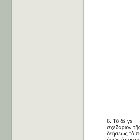
8. Τὸ δέ γε
σχεδάριον τῆ
δεήσεως τὸ π
ὑμῶν ἀποστα