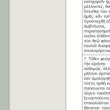
κατηγορεῖν ἡ
μέλλοντες, δι
ἔσεσθαι τῶν 
ἡμᾶς, κἂν τοῦ
προσταχθῇ ἐ
ἀμβιτίωνος,
παραιτησόμε
ἐκεῖσε ἐλθόντ
σὺν θεῷ φάνα
ἑαυτοῦ δυσφη
ἀπολογήσεται
7. Ὅθεν φεύγ
τὴν εἰρήνην
οὐδαμῶς, ἀλ
μᾶλλον ἁρπά
ἐὰν ὁμολογηθῆ
πίστις ὀρθὴ κ
παύσωνται τ
λέγειν τοιαῦτ
ξενοεποῦντες
ἐπικαλοῦνται
θάνατον· τοσ