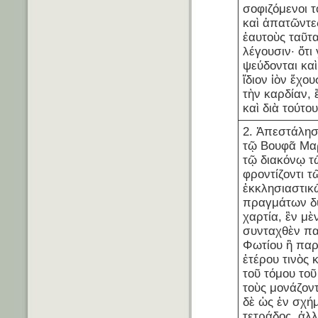
σοφιζόμενοι τ
καὶ ἀπατῶντε
ἑαυτοὺς ταῦτ
λέγουσιν· ὅτι
ψεύδονται καὶ
ἴδιον ἰὸν ἔχου
τὴν καρδίαν, 
καὶ διὰ τούτου 
2. Ἀπεστάλη
τῷ Βουφᾶ Μα
τῷ διακόνῳ τ
φροντίζοντι τ
ἐκκλησιαστικ
πραγμάτων δ
χαρτία, ἓν μὲ
συνταχθὲν π
Φωτίου ἢ παρ
ἑτέρου τινὸς 
τοῦ τόμου το
τοὺς μονάζοντα
δὲ ὡς ἐν σχήμ
τετράδος, ἀλ