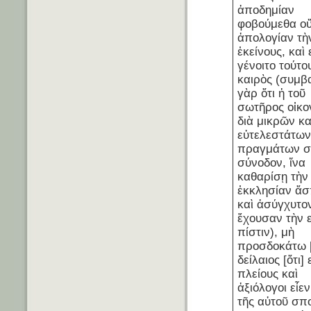
ἀποδημίαν
φοβούμεθα οὔ
ἀπολογίαν τὴ
ἐκείνους, καὶ 
γένοιτο τούτο
καιρὸς (συμβα
γὰρ ὅτι ἡ τοῦ
σωτῆρος οἰκο
διὰ μικρῶν κα
εὐτελεστάτω
πραγμάτων σ
σύνοδον, ἵνα
καθαρίσῃ τὴν
ἐκκλησίαν ἄσ
καὶ ἀσύγχυτο
ἔχουσαν τὴν ε
πίστιν), μὴ
προσδοκάτω [δ
δείλαιος [ὅτι] 
πλείους καὶ
ἀξιόλογοι εἶεν
τῆς αὐτοῦ σπ