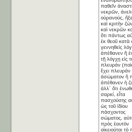
ἐνανθρωπῆσα
παθεῖν ἀναστ
νεκρῶν, ἀνελθ
οὐρανούς, ἥξε
καὶ κριτὴν ζ
καὶ νεκρῶν κα
ὅτι πάντως αὐ
ἐκ θεοῦ κατὰ
γεννηθεὶς λόγ
ἀπέθανεν ἢ ἐ
τῇ λόγχῃ εἰς 
πλευράν (ποί
ἔχει πλευρὰν 
ἀσώματον ἢ 
ἀπέθανεν ἡ ζω
ἀλλ᾽ ὅτι ἐνωθε
σαρκί, εἶτα
πασχούσης αὐ
ὡς τοῦ ἰδίου
πάσχοντος
σώματος, αὐτ
πρὸς ἑαυτὸν
οἰκειούται τὸ