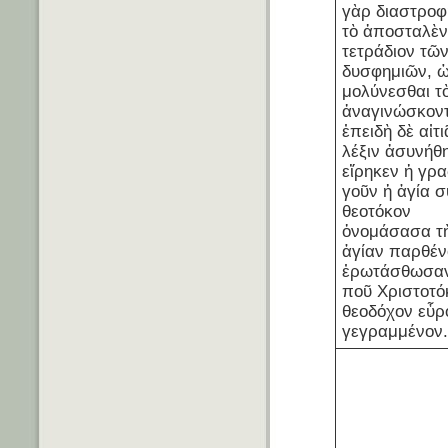
γὰρ διαστροφ
τὸ ἀποσταλὲ
τετράδιον τῶ
δυσφημιῶν, 
μολύνεσθαι τ
ἀναγινώσκον
ἐπειδὴ δὲ αἰτ
λέξιν ἀσυνήθ
εἴρηκεν ἡ γρ
γοῦν ἡ ἁγία 
θεοτόκον
ὀνομάσασα τ
ἁγίαν παρθέν
ἐρωτάσθωσαν
ποῦ Χριστοτό
θεοδόχον εὗρ
γεγραμμένον