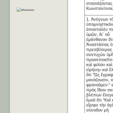
στασιάζοντας
Κωνσταντινου
1. Ἀνέγνων τ
ὑπομνηστικὸν
ἀποσταλὲν π
ὑμῶν, δι᾽ οὗ
ἐμάνθανον ὅτ
Ἀναστάσιος ὁ
πρεσβύτερος
συντυχὼν ὑμῖ
προσεποιεῖτο 
καὶ φιλίαν καὶ
εἰρήνην καὶ ἔ
ὅτι “Ὡς ἔγραψ
μονάζουσιν, 
φρονοῦμεν·” ε
πρὸς ἴδιον σ
βλέπων ἔλεγε
ἐμοῦ ὅτι “Καὶ
εἴρηκε τὴν ἁγ
σύνοδον μὴ