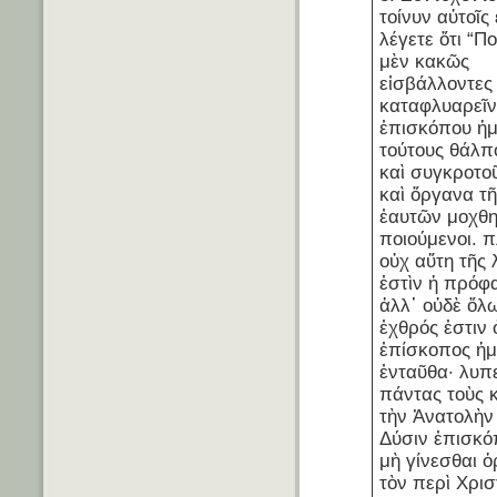
τοίνυν αὐτοῖς
λέγετε ὅτι “Ποι
μὲν κακῶς
εἰσβάλλοντες 
καταφλυαρεῖν
ἐπισκόπου ἡμ
τούτους θάλπ
καὶ συγκροτο
καὶ ὄργανα τῆ
ἑαυτῶν μοχθη
ποιούμενοι. 
οὐχ αὕτη τῆς
ἐστὶν ἡ πρόφ
ἀλλ᾽ οὐδὲ ὅλ
ἐχθρός ἐστιν 
ἐπίσκοπος ἡμ
ἐνταῦθα· λυπει
πάντας τοὺς 
τὴν Ἀνατολὴν
Δύσιν ἐπισκό
μὴ γίνεσθαι 
τὸν περὶ Χρισ