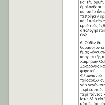
καὶ τὴν ὀρθὴν
ὁμολογῆσαι πί
καὶ ὑπὲρ ὧν ε
πεποίηκεν ἐρ
καὶ ἐπαλείφω
ἐμοῦ τοὺς ἐχθ
ἀπολογήσεται
θεῷ.
6. Οὐδὲν δὲ
θαυμαστὸν εἰ
ἡμᾶς λέγουσιν
κοπρίαι τῆς 
Χαιρήμων Οὐ
Σωφρονᾶς καὶ
φυρατοῦ
Φλαυνιανοῦ
παιδαρύλλιον·
γὰρ γεγόνασι
περὶ ἑαυτοὺς 
περὶ πάντας κ
ἴστω δὲ ὁ εἰ
αὐτοὺς ὅτι οὔ