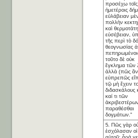
προσέχω τοῖς
ἡμετέροις δήμ
εὐλάβειαν μὲ
πολλὴν κεκτη
καὶ θερμοτάτ
εὐσέβειαν, ὑ
τῆς περὶ τὸ δ
θεογνωσίας ἀ
πεπηρωμένοι
τοῦτο δὲ οὐκ
ἔγκλημα τῶν 
ἀλλὰ (πῶς ἂ
εὐπρεπῶς εἴπ
τῷ μὴ ἔχειν τ
διδασκάλους 
καί τι τῶν
ἀκριβεστέρων
παραθέσθαι
δογμάτων.”
5. Πῶς γὰρ ο
ἐσχόλασαν οἱ
αὐτοῦ; ἆρά γ