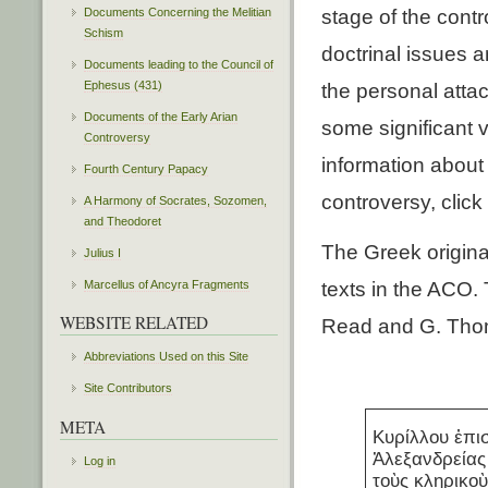
stage of the contr
Documents Concerning the Melitian
Schism
doctrinal issues 
Documents leading to the Council of
Ephesus (431)
the personal atta
Documents of the Early Arian
some significant v
Controversy
information about 
Fourth Century Papacy
controversy, click
A Harmony of Socrates, Sozomen,
and Theodoret
The Greek origina
Julius I
texts in the ACO.
Marcellus of Ancyra Fragments
WEBSITE RELATED
Read and G. Tho
Abbreviations Used on this Site
Site Contributors
META
Κυρίλλου ἐπι
Ἀλεξανδρεία
Log in
τοὺς κληρικοὺ