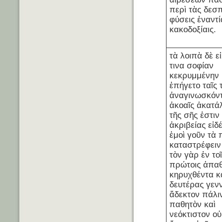
περὶ τὰς δεσ
φύσεις ἐναντί
κακοδοξίαις.
τὰ λοιπὰ δὲ ε
τινα σοφίαν
κεκρυμμένην
ἐπήγετο ταῖς 
ἀναγινωσκόν
ἀκοαῖς ἀκατά
τῆς σῆς ἐστιν
ἀκριβείας εἰδέ
ἐμοὶ γοῦν τὰ
καταστρέφειν 
τὸν γὰρ ἐν το
πρώτοις ἀπα
κηρυχθέντα κ
δευτέρας γεν
ἄδεκτον πάλι
παθητὸν καὶ
νεόκτιστον οὐ