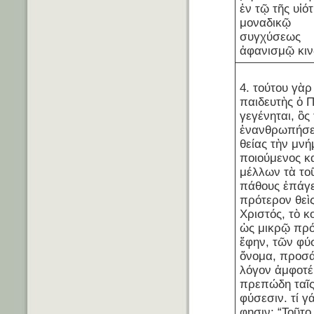
ἐν τῷ τῆς υἱό
μοναδικῷ
συγχύσεως
ἀφανισμῷ κιν
4. τούτου γὰρ
παιδευτὴς ὁ 
γεγένηται, ὃς
ἐνανθρωπήσε
θείας τὴν μνή
ποιούμενος κ
μέλλων τὰ το
πάθους ἐπάγε
πρότερον θεὶς
Χριστός, τὸ κ
ὡς μικρῷ πρ
ἔφην, τῶν φ
ὄνομα, προσά
λόγον ἀμφοτέ
πρεπώδη ταῖ
φύσεσιν. τί γ
φησιν; “Τοῦτο