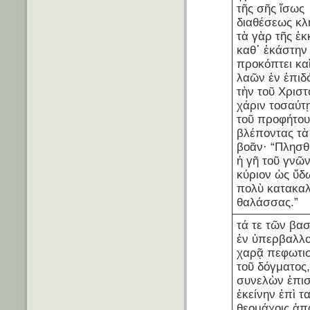
τῆς σῆς ἴσως
διαθέσεως κλ
τὰ γὰρ τῆς ἐκ
καθ᾽ ἑκάστην
προκόπτει κα
λαῶν ἐν ἐπιδό
τὴν τοῦ Χριστ
χάριν τοσαύτῃ
τοῦ προφήτου
βλέποντας τὰ
βοᾶν· “Πλησθ
ἡ γῆ τοῦ γνῶν
κύριον ὡς ὕδ
πολὺ κατακα
θαλάσσας.”
τά τε τῶν βα
ἐν ὑπερβαλλ
χαρᾷ πεφωτι
τοῦ δόγματος,
συνελὼν ἐπισ
ἐκείνην ἐπὶ τα
θεομάχοις ἁπ