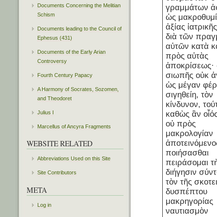
Documents Concerning the Melitian
γραμμάτων ἀφ
Schism
ὡς μακροθυμ
ἀξίας ἰατρικῆς
Documents leading to the Council of
διὰ τῶν πρα
Ephesus (431)
αὐτῶν κατὰ κ
Documents of the Early Arian
πρὸς αὐτὰς
Controversy
ἀποκρίσεως· 
σιωπῆς οὐκ ἀ
Fourth Century Papacy
ὡς μέγαν φέρο
A Harmony of Socrates, Sozomen,
σιγηθείη, τὸν
and Theodoret
κίνδυνον, τού
καθὼς ἂν οἷός
Julius I
οὐ πρὸς
Marcellus of Ancyra Fragments
μακρολογίαν
ἀποτεινόμενο
WEBSITE RELATED
ποιήσασθαι
Abbreviations Used on this Site
πειράσομαι τ
διήγησιν σύν
Site Contributors
τὸν τῆς σκοτε
META
δυσπέπτου
μακρηγορίας
Log in
ναυτιασμὸν