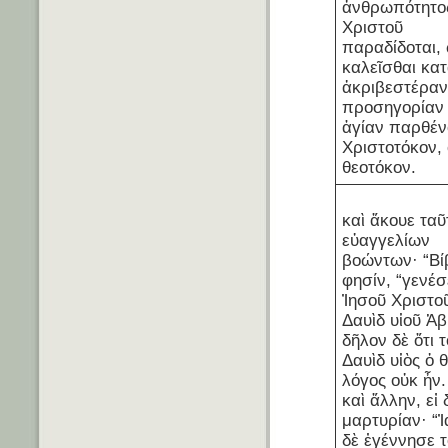
ἀνθρωπότητο
Χριστοῦ
παραδίδοται,
καλεῖσθαι κα
ἀκριβεστέρα
προσηγορίαν 
ἁγίαν παρθέν
Χριστοτόκον,
θεοτόκον.
καὶ ἄκουε τα
εὐαγγελίων
βοώντων· “Βί
φησίν, “γενέ
Ἰησοῦ Χριστοῦ
Δαυὶδ υἱοῦ Ἁ
δῆλον δὲ ὅτι 
Δαυὶδ υἱὸς ὁ 
λόγος οὐκ ἦν.
καὶ ἄλλην, εἰ 
μαρτυρίαν· “
δὲ ἐγέννησε 