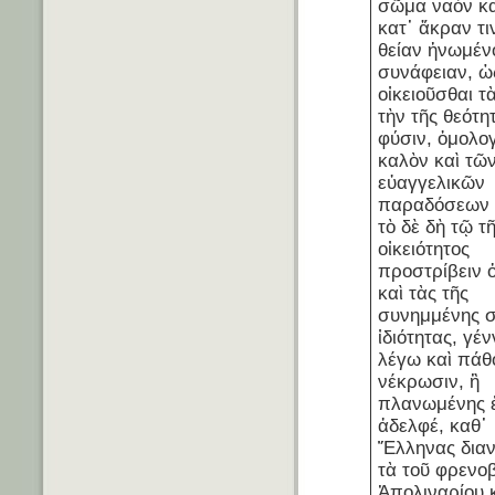
σῶμα ναὸν κα
κατ᾽ ἄκραν τι
θείαν ἡνωμέν
συνάφειαν, ὡ
οἰκειοῦσθαι τ
τὴν τῆς θεότη
φύσιν, ὁμολο
καλὸν καὶ τῶ
εὐαγγελικῶν
παραδόσεων 
τὸ δὲ δὴ τῷ τ
οἰκειότητος
προστρίβειν 
καὶ τὰς τῆς
συνημμένης 
ἰδιότητας, γέ
λέγω καὶ πάθ
νέκρωσιν, ἢ
πλανωμένης ἐ
ἀδελφέ, καθ᾽
Ἕλληνας διαν
τὰ τοῦ φρενο
Ἀπολιναρίου 