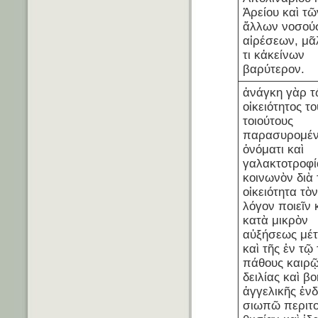
Ἀρείου καὶ τῶ
ἄλλων νοσού
αἱρέσεων, μᾶ
τι κἀκείνων
βαρύτερον.
ἀνάγκη γὰρ τ
οἰκειότητος το
τοιούτους
παρασυρομέν
ὀνόματι καὶ
γαλακτοτροφί
κοινωνὸν διὰ 
οἰκειότητα τὸ
λόγον ποιεῖν 
κατὰ μικρὸν
αὐξήσεως μέ
καὶ τῆς ἐν τῷ
πάθους καιρ
δειλίας καὶ β
ἀγγελικῆς ἐνδ
σιωπῶ περιτο