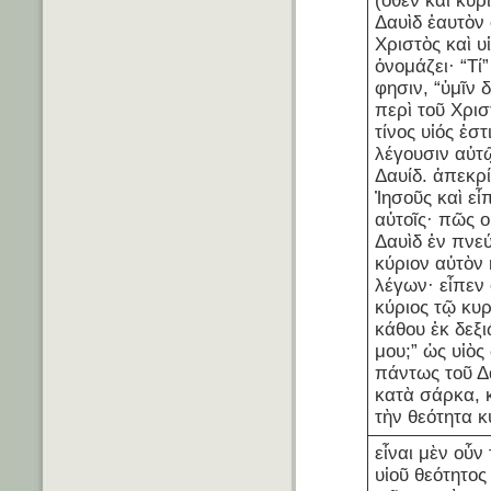
(ὅθεν καὶ κύρ
Δαυὶδ ἑαυτὸν 
Χριστὸς καὶ υ
ὀνομάζει· “Τί
φησιν, “ὑμῖν δ
περὶ τοῦ Χρισ
τίνος υἱός ἐστι
λέγουσιν αὐτ
Δαυίδ. ἀπεκρ
Ἰησοῦς καὶ εἶ
αὐτοῖς· πῶς 
Δαυὶδ ἐν πνε
κύριον αὐτὸν 
λέγων· εἶπεν 
κύριος τῷ κυ
κάθου ἐκ δεξ
μου;” ὡς υἱὸς
πάντως τοῦ Δ
κατὰ σάρκα, 
τὴν θεότητα κ
εἶναι μὲν οὖν 
υἱοῦ θεότητος