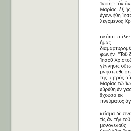
Ἰωσὴφ τὸν ἄ
Μαρίας, ἐξ ἧς
ἐγεννήθη Ἰησ
λεγόμενος Χρ
σκόπει πάλιν
ἡμᾶς
διαμαρτυρομ
φωνήν· “Τοῦ 
Ἰησοῦ Χριστο
γέννησις οὕτω
μνηστευθείση
τῆς μητρὸς α
Μαρίας τῷ Ἰω
εὑρέθη ἐν γα
ἔχουσα ἐκ
πνεύματος ἁγ
κτίσμα δὲ πν
τίς ἂν τὴν τοῦ
μονογενοῦς