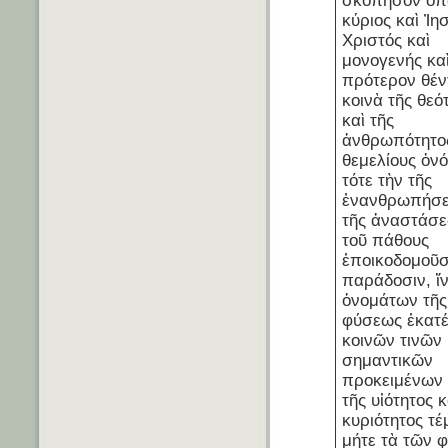
σκόπησον ὅπ
κύριος καὶ Ἰη
Χριστός καὶ
μονογενής καὶ
πρότερον θέν
κοινὰ τῆς θεό
καὶ τῆς
ἀνθρωπότητο
θεμελίους ὀν
τότε τὴν τῆς
ἐνανθρωπήσε
τῆς ἀναστάσε
τοῦ πάθους
ἐποικοδομοῦσ
παράδοσιν, ἵ
ὀνομάτων τῆς
φύσεως ἑκατ
κοινῶν τινῶν
σημαντικῶν
προκειμένων 
τῆς υἱότητος κ
κυριότητος τέ
μήτε τὰ τῶν 