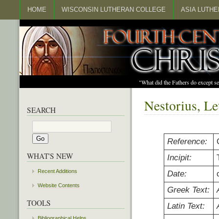
HOME
WISCONSIN LUTHERAN COLLEGE
ASIA LUTH
"What did the Fathers do except s
Nestorius, Le
SEARCH
Reference:
WHAT'S NEW
Incipit:
Recent Additions
Date:
Website Contents
Greek Text:
TOOLS
Latin Text:
Bibliographical Helps