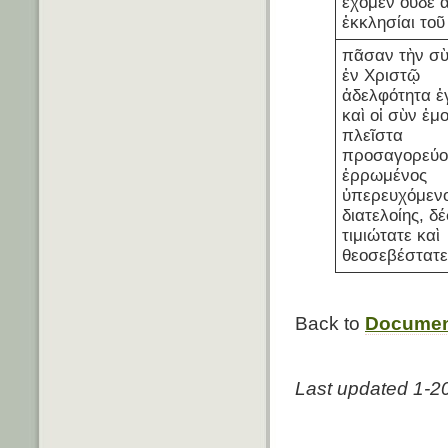
ἔχομεν οὐδὲ α
ἐκκλησίαι τοῦ
πᾶσαν τὴν σὺ
ἐν Χριστῷ
ἀδελφότητα ἐ
καὶ οἱ σὺν ἐμο
πλεῖστα
προσαγορεύο
ἐρρωμένος
ὑπερευχόμεν
διατελοίης, δ
τιμιώτατε καὶ
θεοσεβέστατε
Back to
Document
Last updated 1-