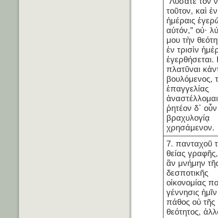
“Λύσατε τὸν 
τοῦτον, καὶ ἐν
ἡμέραις ἐγερ
αὐτόν,” οὐ· λ
μου τὴν θεότη
ἐν τρισὶν ἡμέ
ἐγερθήσεται.
πλατῦναι κἀν
βουλόμενος, τ
ἐπαγγελίας
ἀναστέλλομαι
ῥητέον δ᾽ οὖ
βραχυλογίᾳ
χρησάμενον.
7. πανταχοῦ 
θείας γραφῆς,
ἂν μνήμην τῆ
δεσποτικῆς
οἰκονομίας πο
γέννησις ἡμῖν
πάθος οὐ τῆς
θεότητος, ἀλλ