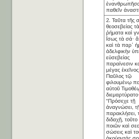
ἐνανθρωπῆσα
παθεῖν ἀναστ
2. Ταῦτα τῆς 
θεοσεβείας τ
ῥήματα καὶ γν
ἴσως τὰ σά· ἄ
καὶ τὰ παρ᾽ 
ἀδελφικὴν ὑπ
εὐσεβείας
παραίνεσιν κα
μέγας ἐκεῖνος
Παῦλος τῷ
φιλουμένῳ π
αὐτοῦ Τιμοθέ
διεμαρτύρατο
“Πρόσεχε τῇ
ἀναγνώσει, τ
παρακλήσει, 
διδαχῇ, τοῦτο
ποιῶν καὶ σε
σώσεις καὶ το
ἀκούοντάς σο