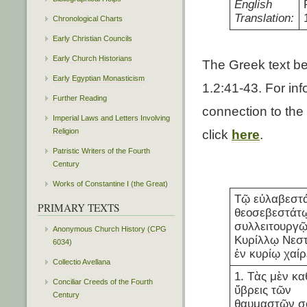
English
Translation:
Chronological Charts
Early Christian Councils
Early Church Historians
The Greek text bel
Early Egyptian Monasticism
1.2:41-43. For info
Further Reading
connection to the 
Imperial Laws and Letters Involving
Religion
click
here
.
Patristic Writers of the Fourth
Century
Works of Constantine I (the Great)
Τῷ εὐλαβεστά
PRIMARY TEXTS
θεοσεβεστάτ
συλλειτουργ
Anonymous Church History (CPG
Κυρίλλῳ Νεστ
6034)
ἐν κυρίῳ χαίρ
Collectio Avellana
1. Τὰς μὲν κ
Conciliar Creeds of the Fourth
ὕβρεις τῶν
Century
θαυμαστῶν σ