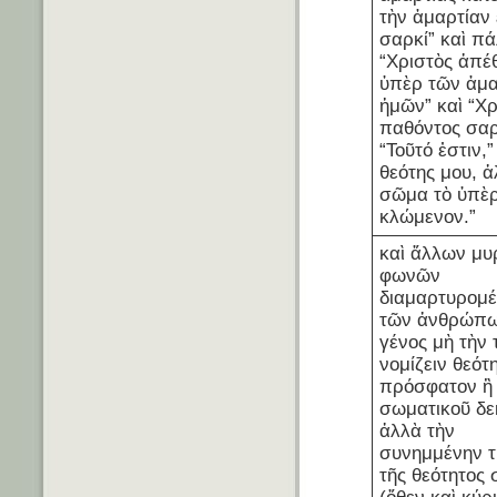
τὴν ἁμαρτίαν 
σαρκί” καὶ πά
“Χριστὸς ἀπέ
ὑπὲρ τῶν ἁμ
ἡμῶν” καὶ “Χ
παθόντος σαρ
“Τοῦτό ἐστιν,”
θεότης μου, ἀ
σῶμα τὸ ὑπὲ
κλώμενον.”
καὶ ἄλλων μυ
φωνῶν
διαμαρτυρομ
τῶν ἀνθρώπω
γένος μὴ τὴν 
νομίζειν θεότ
πρόσφατον ἢ
σωματικοῦ δε
ἀλλὰ τὴν
συνημμένην τ
τῆς θεότητος