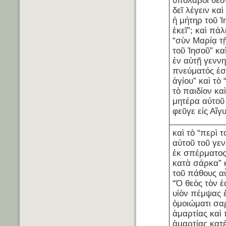
ὑπολάβοι θεότ
δεῖ λέγειν κα
ἡ μήτηρ τοῦ Ἰ
ἐκεῖ”; καὶ πάλ
“σὺν Μαρίᾳ τῇ
τοῦ Ἰησοῦ” κα
ἐν αὐτῇ γεννη
πνεύματός ἐσ
ἁγίου” καὶ τὸ
τὸ παιδίον καὶ
μητέρα αὐτοῦ
φεῦγε εἰς Αἴγ
καὶ τὸ “περὶ τ
αὐτοῦ τοῦ γε
ἐκ σπέρματος
κατὰ σάρκα” 
τοῦ πάθους αὖ
“Ὁ θεὸς τὸν ἑ
υἱὸν πέμψας 
ὁμοιώματι σα
ἁμαρτίας καὶ 
ἁμαρτίας κατ