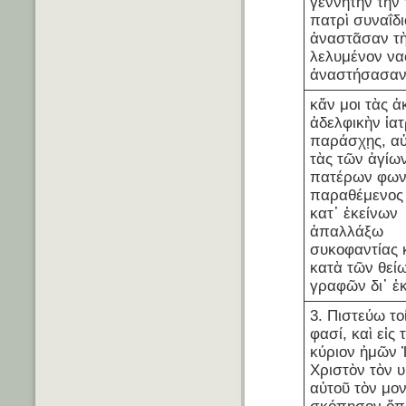
γεννητὴν τὴν
πατρὶ συναΐδι
ἀναστᾶσαν τὴ
λελυμένον να
ἀναστήσασαν
κἄν μοι τὰς ἀ
ἀδελφικὴν ἰατ
παράσχῃς, αὐ
τὰς τῶν ἁγίω
πατέρων φων
παραθέμενος 
κατ᾽ ἐκείνων
ἀπαλλάξω
συκοφαντίας κ
κατὰ τῶν θεί
γραφῶν δι᾽ ἐ
3. Πιστεύω το
φασί, καὶ εἰς 
κύριον ἡμῶν 
Χριστὸν τὸν υ
αὐτοῦ τὸν μο