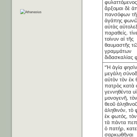
φυλαττόμενος
ἄρξομαι δὲ ἀ
πανσόφων τῆ
ἀγάπης φωνῶ
αὐτὰς αὐτολεξ
παραθείς. τίν
τοίνυν αἱ τῆς
θαυμαστῆς τ
γραμμάτων
διδασκαλίας 
“Ἡ ἁγία φησὶν
μεγάλη σύνο
αὐτὸν τὸν ἐκ 
πατρὸς κατὰ 
γεννηθέντα υ
μονογενῆ, τὸν
θεοῦ ἀληθινο
ἀληθινόν, τὸ 
ἐκ φωτός, τὸν
τὰ πάντα πεπ
ὁ πατήρ, κατε
σαρκωθῆναι