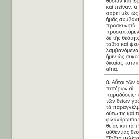
θυσίαν καὶ ἱδ
καὶ πεῖναν, ἃ 
σαρκὶ μὲν ὡς 
ἡμᾶς συμβάν
προσκυνητὰ
προσαπτόμεν
δὲ τῆς θεότητ
ταῦτα καὶ ψε
λαμβανόμενα 
ἡμῖν ὡς συκο
δικαίας κατα
αἴτια.
8. Αὗται τῶν 
πατέρων αἱ
παραδόσεις· 
τῶν θείων γ
τὰ παραγγέλ
οὕτω τις καὶ τ
φιλανθρωπίας
θείας καὶ τὰ τ
αὐθεντίας θεο
“Ταῦτα μελέτα