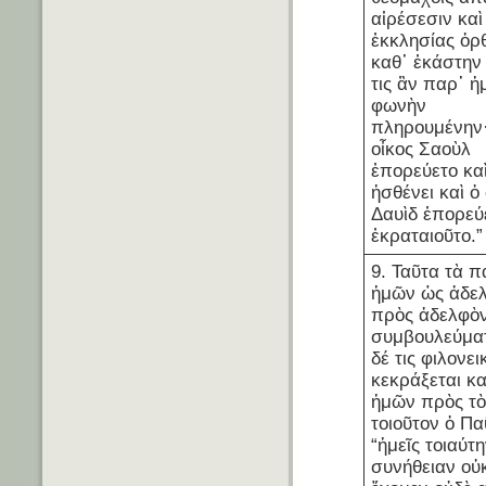
αἱρέσεσιν καὶ
ἐκκλησίας ὀρ
καθ᾽ ἑκάστην
τις ἂν παρ᾽ ἡ
φωνὴν
πληρουμένην
οἶκος Σαοὺλ
ἐπορεύετο κα
ἠσθένει καὶ ὁ
Δαυὶδ ἐπορεύ
ἐκραταιοῦτο.”
9. Ταῦτα τὰ π
ἡμῶν ὡς ἀδε
πρὸς ἀδελφὸ
συμβουλεύματ
δέ τις φιλονεικ
κεκράξεται καὶ
ἡμῶν πρὸς τ
τοιοῦτον ὁ Π
“ἡμεῖς τοιαύτ
συνήθειαν οὐ