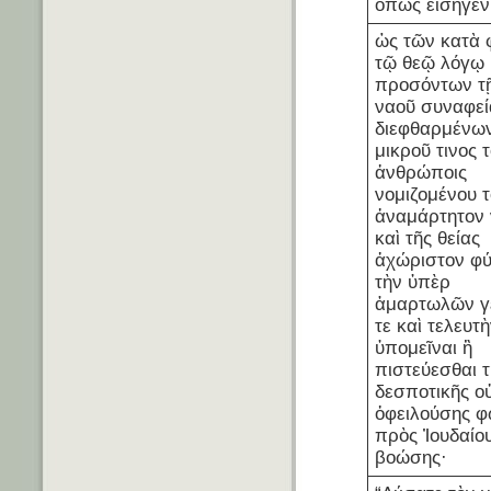
ὅπως εἰσῆγεν
ὡς τῶν κατὰ 
τῷ θεῷ λόγῳ
προσόντων τῇ
ναοῦ συναφεί
διεφθαρμένω
μικροῦ τινος τ
ἀνθρώποις
νομιζομένου τ
ἀναμάρτητον
καὶ τῆς θείας
ἀχώριστον φ
τὴν ὑπὲρ
ἁμαρτωλῶν γ
τε καὶ τελευτ
ὑπομεῖναι ἢ
πιστεύεσθαι τ
δεσποτικῆς ο
ὀφειλούσης 
πρὸς Ἰουδαίο
βοώσης·