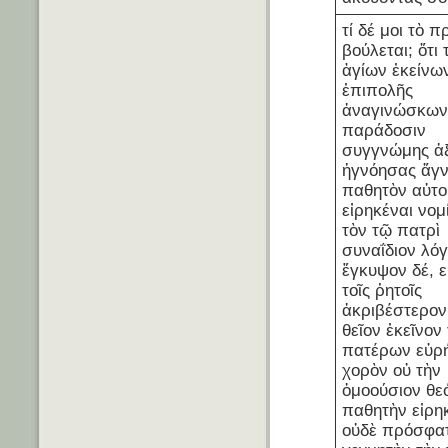
τί δέ μοι τὸ 
βούλεται; ὅτι
ἁγίων ἐκείνω
ἐπιπολῆς
ἀναγινώσκω
παράδοσιν
συγγνώμης ἀ
ἠγνόησας ἄγν
παθητὸν αὐτο
εἰρηκέναι νομ
τὸν τῷ πατρὶ
συναΐδιον λόγ
ἔγκυψον δέ, εἰ
τοῖς ῥητοῖς
ἀκριβέστερον
θεῖον ἐκεῖνον
πατέρων εὑρή
χορὸν οὐ τὴν
ὁμοούσιον θε
παθητὴν εἰρη
οὐδὲ πρόσφα