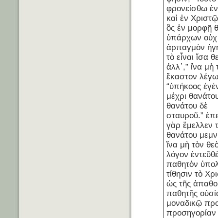
φρονείσθω ἐν
καὶ ἐν Χριστῷ
ὃς ἐν μορφῇ 
ὑπάρχων οὐχ
ἁρπαγμὸν ἡγ
τὸ εἶναι ἴσα θ
ἀλλ᾽,” ἵνα μὴ 
ἕκαστον λέγω
“ὑπήκοος ἐγέ
μέχρι θανάτου
θανάτου δὲ
σταυροῦ.” ἐπ
γὰρ ἔμελλεν 
θανάτου μεμν
ἵνα μὴ τὸν θε
λόγον ἐντεῦθέ
παθητὸν ὑπο
τίθησιν τὸ Χρ
ὡς τῆς ἀπαθο
παθητῆς οὐσί
μοναδικῷ π
προσηγορίαν