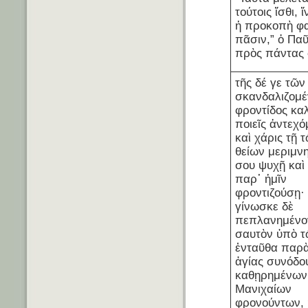
τούτοις ἴσθι, 
ἡ προκοπὴ φ
πᾶσιν,” ὁ Πα
πρὸς πάντας 
τῆς δέ γε τῶν
σκανδαλιζομ
φροντίδος κα
ποιεῖς ἀντεχό
καὶ χάρις τῇ 
θείων μεριμνη
σου ψυχῇ καὶ
παρ᾽ ἡμῖν
φροντιζούσῃ·
γίνωσκε δὲ
πεπλανημένο
σαυτὸν ὑπὸ 
ἐνταῦθα παρὰ
ἁγίας συνόδο
καθῃρημένων,
Μανιχαίων
φρονούντων, 