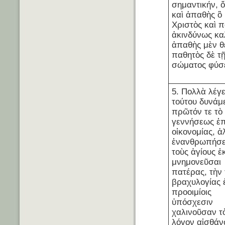
σημαντικήν, 
καὶ ἀπαθὴς ὃ
Χριστὸς καὶ 
ἀκινδύνως κα
ἀπαθὴς μὲν θε
παθητὸς δὲ τῇ
σώματος φύσε
5. Πολλὰ λέγε
τούτου δυνάμ
πρῶτόν τε τὸ
γεννήσεως ἐπ
οἰκονομίας, ἀ
ἐνανθρωπήσ
τοὺς ἁγίους ἐ
μνημονεῦσαι
πατέρας, τὴν 
βραχυλογίας 
προοιμίοις
ὑπόσχεσιν
χαλινοῦσαν τ
λόγον αἰσθάν