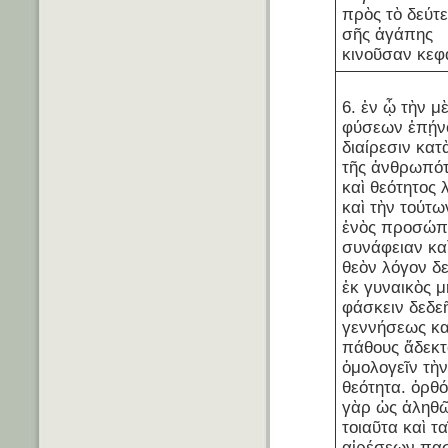
πρὸς τὸ δεύτ
σῆς ἀγάπης
κινοῦσαν κεφ
6. ἐν ᾧ τὴν μ
φύσεων ἐπῄν
διαίρεσιν κατ
τῆς ἀνθρωπότ
καὶ θεότητος 
καὶ τὴν τούτω
ἑνὸς προσώπ
συνάφειαν καὶ
θεὸν λόγον δ
ἐκ γυναικὸς μ
φάσκειν δεδε
γεννήσεως κα
πάθους ἄδεκτ
ὁμολογεῖν τὴ
θεότητα. ὀρθ
γὰρ ὡς ἀληθῶ
τοιαῦτα καὶ τ
αἱρέσεων πα