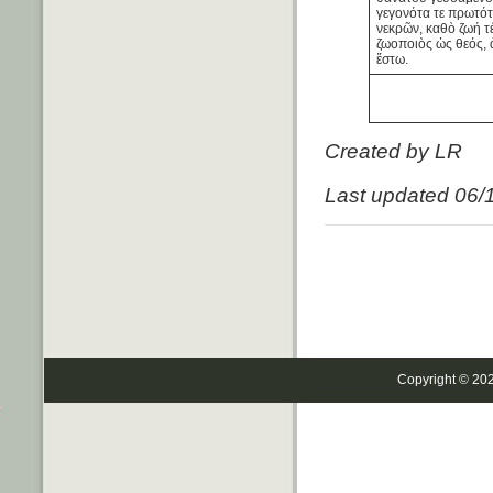
γεγονότα τε πρωτότ
νεκρῶν, καθὸ ζωή τέ
ζωοποιὸς ὡς θεός,
ἔστω.
Created by LR
Last updated 06/
Copyright © 20