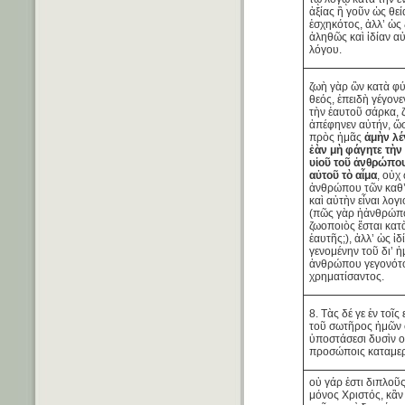
ἀξίας ἢ γοῦν ὡς θεί
ἐσχηκότος, ἀλλ’ ὡς
ἀληθῶς καὶ ἰδίαν α
λόγου.
ζωὴ γὰρ ὢν κατὰ φύ
θεός, ἐπειδὴ γέγονε
τὴν ἑαυτοῦ σάρκα,
ἀπέφηνεν αὐτήν, ὥσ
πρὸς ἡμᾶς
ἀμὴν λέ
ἐὰν μὴ φάγητε τὴν
υἱοῦ τοῦ ἀνθρώπου
αὐτοῦ τὸ αἷμα
, οὐχ
ἀνθρώπου τῶν καθ’
καὶ αὐτὴν εἶναι λογ
(πῶς γὰρ ἡἀνθρώπ
ζωοποιὸς ἔσται κατ
ἑαυτῆς;), ἀλλ’ ὡς ἰ
γενομένην τοῦ δι’ ἡ
ἀνθρώπου γεγονότο
χρηματίσαντος.
8. Τὰς δέ γε ἐν τοῖς
τοῦ σωτῆρος ἡμῶν 
ὑποστάσεσι δυσὶν ο
προσώποις καταμερ
οὐ γάρ ἐστι διπλοῦς 
μόνος Χριστός, κἂν