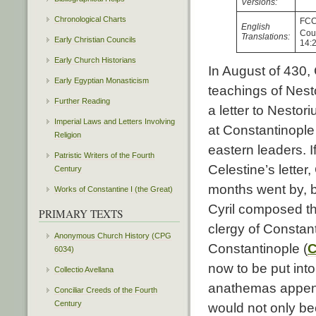
Versions:
Chronological Charts
FCC
English
Cou
Translations:
Early Christian Councils
14:
Early Church Historians
In August of 430
Early Egyptian Monasticism
teachings of Nest
Further Reading
a letter to Nestori
Imperial Laws and Letters Involving
at Constantinople
Religion
eastern leaders. I
Patristic Writers of the Fourth
Celestine’s letter
Century
months went by, b
Works of Constantine I (the Great)
Cyril composed th
PRIMARY TEXTS
clergy of Constant
Anonymous Church History (CPG
Constantinople (
C
6034)
now to be put into 
Collectio Avellana
anathemas appended
Conciliar Creeds of the Fourth
Century
would not only be