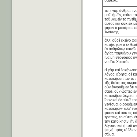
σαρκός.
τότε γὰρ ἀνθρωπίνω
μεθ’ ἡμῶν, καίτοι το
τοῦ λαβεῖν τὸ πνεῦ
αὐτὸς καὶ
οὐκ ἐκ μ
φησιν ὁ μακάριος ε
Ἰωάννης.
ἀλλ’ οὐδὲ ἐκεῖνο φα
κατῴκηκεν ὁ ἐκ θεο
ἐν ἀνθρώπῳ κοινῷ 
ἁγίας παρθένου γε
ἵνα μὴ θεοφόρος 
νοοῖτο Χριστός.
εἰ γὰρ καὶ ἐσκήνωσε
λόγος, εἴρηται δὲ κ
κατοικῆσαι πᾶν τὸ
τῆς θεότητος σωματ
οὖν ἐννοοῦμεν ὅτι 
σάρξ, οὐχ ὥσπερ ἐν 
κατοικῆσαι λέγεται,
ἴσον καὶ ἐν αὐτῷ τ
γενέσθαι διοριζόμε
κατοίκησιν· ἀλλ’ ἑν
φύσιν καὶ οὐκ εἰς σ
τραπείς, τοιαύτην 
τὴν κατοίκησιν, ἣν ἂ
λέγοιτο καὶ ἡ τοῦ 
ψυχὴ πρὸς τὸ ἴδιον
σῶμα.