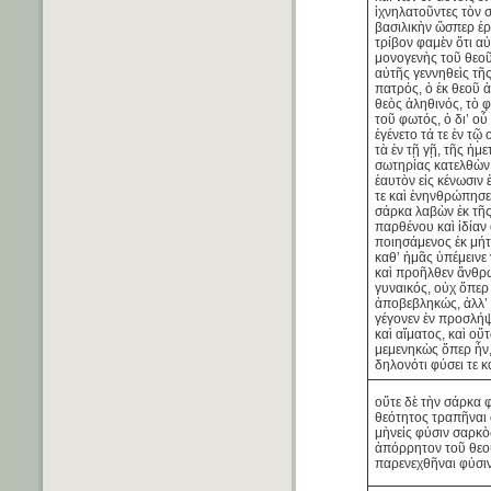
ἰχνηλατοῦντες τὸν 
βασιλικὴν ὥσπερ ἐρ
τρίβον φαμὲν ὅτι α
μονογενὴς τοῦ θεοῦ
αὐτῆς γεννηθεὶς τῆ
πατρός, ὁ ἐκ θεοῦ 
θεὸς ἀληθινός, τὸ φ
τοῦ φωτός, ὁ δι’ οὗ
ἐγένετο τά τε ἐν τῷ
τὰ ἐν τῇ γῇ, τῆς ἡμ
σωτηρίας κατελθὼν 
ἑαυτὸν εἰς κένωσιν
τε καὶ ἐνηνθρώπησε,
σάρκα λαβὼν ἐκ τῆς
παρθένου καὶ ἰδίαν
ποιησάμενος ἐκ μήτ
καθ’ ἡμᾶς ὑπέμεινε
καὶ προῆλθεν ἄνθρ
γυναικός, οὐχ ὅπερ
ἀποβεβληκώς, ἀλλ’ ε
γέγονεν ἐν προσλή
καὶ αἵματος, καὶ οὕ
μεμενηκὼς ὅπερ ἦν,
δηλονότι φύσει τε κ
οὔτε δὲ τὴν σάρκα φ
θεότητος τραπῆναι 
μὴνεἰς φύσιν σαρκὸ
ἀπόρρητον τοῦ θεο
παρενεχθῆναι φύσιν