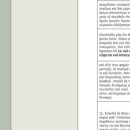
ἐνεργῆσαν τοιγαροῦ
πνεῦμα καὶ διὰ χειρ
ἁγίων ἀποστόλων 
μετὰ τὸ ἀνελθεῖν τὸ
ἡμῶν Ἰησοῦν Χριστὸ
οὐρανὸν ἐδόξασενα
ἐπιστεύθη γὰρ ὅτι 
φύσιν ἐστίν, πάλιν 
ἐνεργῶν διὰ τοῦ ἰδί
πνεύματος. διὰ τοῦ
ἔφασκεν ὅτι
ἐκ τοῦ
λήψεται καὶ ἀπαγγε
καὶ οὔτι που φαμὲν
μετοχῆς τὸ πνεῦμά 
τε καὶ δυνατόν. παν
καὶ ἀπροσδεές ἐστι
ἀγαθοῦ. ἐπειδὴ δὲ 
πατρὸς δυνάμεως κ
τουτέστιν τοῦ υἱοῦ
ἐστιν, αὐτόχρημα σο
δύναμις.
11. Ἐπειδὴ δὲ θεὸν
σαρκὶ καθ’ ὑπόστασ
παρθένος ἐκτέτοκε 
ταύτῃ τοι καὶ θεοτόκ
φαμὲν αὐτήν, οὐχ ὡ