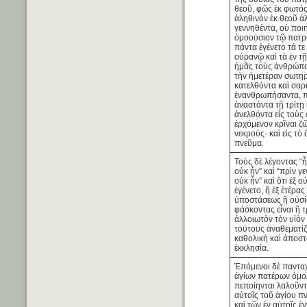
θεοῦ, φῶς ἐκ φωτός
ἀληθινὸν ἐκ θεοῦ ἀ
γεννηθέντα, οὐ ποι
ὁμοούσιον τῷ πατρί,
πάντα ἐγένετο τά τε
οὐρανῷ καὶ τὰ ἐν τῇ 
ἡμᾶς τοὺς ἀνθρώπο
τὴν ἡμετέραν σωτη
κατελθόντα καὶ σαρ
ἐνανθρωπήσαντα, π
ἀναστάντα τῇ τρίτῃ
ἀνελθόντα εἰς τοὺς
ἐρχόμενον κρῖναι ζ
νεκρούς· καὶ εἰς τὸ 
πνεῦμα.
Τοὺς δὲ λέγοντας “ἦ
οὐκ ἦν” καὶ “πρὶν γ
οὐκ ἦν” καὶ ὅτι ἐξ 
ἐγένετο, ἢ ἐξ ἑτέρας
ὑποστάσεως ἢ οὐσί
φάσκοντας εἶναι ἢ 
ἀλλοιωτὸν τὸν υἱὸν
τούτους ἀναθεματίζ
καθολικὴ καὶ ἀποστ
ἐκκλησία.
Ἑπόμενοι δὲ πανταχ
ἁγίων πατέρων ὁμολ
πεποίηνται λαλοῦντ
αὐτοῖς τοῦ ἁγίου π
καὶ τῶν ἐν αὐτοῖς ἐ