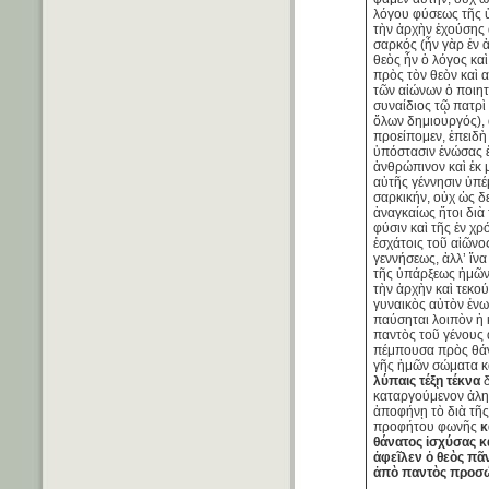
λόγου φύσεως τῆς
τὴν ἀρχὴν ἐχούσης
σαρκός (ἦν γὰρ ἐν 
θεὸς ἦν ὁ λόγος καὶ
πρὸς τὸν θεὸν καὶ α
τῶν αἰώνων ὁ ποιητ
συναίδιος τῷ πατρὶ
ὅλων δημιουργός), 
προείπομεν, ἐπειδὴ
ὑπόστασιν ἑνώσας 
ἀνθρώπινον καὶ ἐκ 
αὐτῆς γέννησιν ὑπέ
σαρκικήν, οὐχ ὡς δ
ἀναγκαίως ἤτοι διὰ 
φύσιν καὶ τῆς ἐν χρ
ἐσχάτοις τοῦ αἰῶνο
γεννήσεως, ἀλλ’ ἵνα
τῆς ὑπάρξεως ἡμῶ
τὴν ἀρχὴν καὶ τεκο
γυναικὸς αὐτὸν ἑνω
παύσηται λοιπὸν ἡ 
παντὸς τοῦ γένους
πέμπουσα πρὸς θάν
γῆς ἡμῶν σώματα κ
λύπαις τέξῃ τέκνα
δ
καταργούμενον ἀλη
ἀποφήνῃ τὸ διὰ τῆς
προφήτου φωνῆς
κ
θάνατος ἰσχύσας κ
ἀφεῖλεν ὁ θεὸς πᾶ
ἀπὸ παντὸς προσ