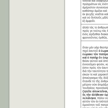
νοῆται καὶ διαφόρω
πραγμάτων εἰς ἑνότ
ἀμέριστον συνενηνε
καθάπερ ἀμέλει κα
ἐκ ψυχῆς νοεῖται κ
καὶ οὐ διπλοῦς μᾶλλ
ἐξ ἀμφοῖν.
ἀλλὰ τάς τε ἀνθρωπ
πρός γε τούτῳ τὰς 
ἑνὸς εἰρῆσθαι διακε
φρονοῦντες ὀρθῶς
ὅταν μὲν γὰρ θεοπ
περὶ ἑαυτοῦ
ὁ ἑωρ
ἑώρακε τὸν πατέρ
καὶ ὁ πατὴρ ἓν ἐσμ
θείαν αὐτοῦ καὶ ἀπ
ἐννοοῦμεν φύσιν, κα
ἐστιν πρὸς τὸν ἑαυ
διὰ τὴν ταυτότητα 
εἰκών τε καὶ χαρακτ
ἀπαύγασμα τῆς δόξ
ὅτανδὲ τὸ τῆς ἀνθ
μέτρον οὐκ ἀτιμάζω
Ἰουδαίοις προσλα
ζητεῖτε ἀποκτεῖνα
ὃς τὴν ἀλήθειαν ὑμ
λελάληκα
, πάλιν ο
αὐτὸν τὸν ἐν ἰσότητί
ὁμοιότητι τοῦ πατρ