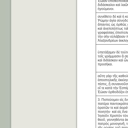
Ἑώιαν ἐπίσκοποικα
διδάσκαλοι καὶ λαῶ
ἡγούμενοι.
συνέθετο δὲ καὶ ἡ κ
Ῥώμην ἁγία σύνοδος
ἅπαντες ὡς ὀρθῶς 
καὶ ἀνεπιλήπτως τα
γραφείσαις ἐπιστολ
τὴν σὴν εὐλάβειαν 
Ἀλεξανδρέων ἐκκλη
ὑπετάξαμεν δὲ τούτ
τοῖς γράμμασιν ἅ σε
καὶ διδάσκειν καὶ ὧ
προσήκει.
αὕτη γὰρ τῆς καθολ
ἀποστολικῆς ἐκκλησ
πίστις, ᾗ συναινοῦσ
οἵ τε κατὰ τὴν Ἑσπέ
Ἑώιαν ὀρθοδόξοι ἐ
3. Πιστεύομεν εἰς ἕ
πατέρα παντοκράτο
ὁρατῶν τε καὶ ἀορ
ποιητήν· καὶ εἰς ἕν
Ἰησοῦν Χριστὸν τὸν
θεοῦ, γεννηθέντα ἐκ
πατρὸς μονογενῆ, τ
τῆς οὐσίας τοῦ πατ