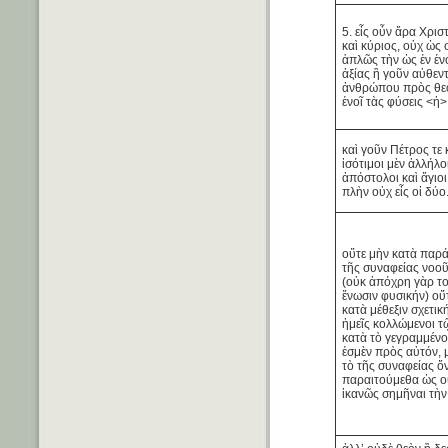
5. εἷς οὖν ἄρα Χρισ
καὶ κύριος, οὐχ ὡς
ἁπλῶς τὴν ὡς ἐν ἑν
ἀξίας ἢ γοῦν αὐθεν
ἀνθρώπου πρὸς θεό
ἑνοῖ τὰς φύσεις <ἡ> 
καὶ γοῦν Πέτρος τε
ἰσότιμοι μὲν ἀλλήλο
ἀπόστολοι καὶ ἅγιοι
πλὴν οὐχ εἷς οἱ δύο
οὔτε μὴν κατὰ παρά
τῆς συναφείας νοο
(οὐκ ἀπόχρη γὰρ τ
ἕνωσιν φυσικήν) οὔ
κατὰ μέθεξιν σχετικ
ἡμεῖς κολλώμενοι τ
κατὰ τὸ γεγραμμένο
ἐσμὲν πρὸς αὐτόν, 
τὸ τῆς συναφείας ὄ
παραιτούμεθα ὡς ο
ἱκανῶς σημῆναι τὴν