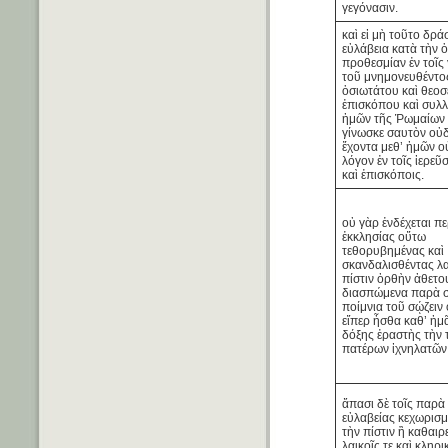
γεγόνασιν.
καὶ εἰ μὴ τοῦτο δρά
εὐλάβεια κατὰ τὴν 
προθεσμίαν ἐν τοῖς
τοῦ μνημονευθέντο
ὁσιωτάτου καὶ θεο
ἐπισκόπου καὶ συλ
ἡμῶν τῆς Ῥωμαίων 
γίνωσκε σαυτὸν οὐ
ἔχοντα μεθ’ ἡμῶν ο
λόγον ἐν τοῖς ἱερεῦ
καὶ ἐπισκόποις.
οὐ γὰρ ἐνδέχεται πε
ἐκκλησίας οὕτω
τεθορυβημένας καὶ
σκανδαλισθέντας λα
πίστιν ὀρθὴν ἀθετο
διασπώμενα παρὰ σ
ποίμνια τοῦ σῴζειν 
εἴπερ ἦσθα καθ’ ἡμ
δόξης ἐραστὴς τὴν 
πατέρων ἰχνηλατῶν 
ἅπασι δὲ τοῖς παρὰ
εὐλαβείας κεχωρισμ
τὴν πίστιν ἢ καθαιρ
λαικοῖς τε καὶ κληρι