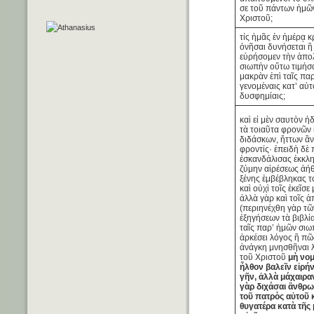
σε τοῦ πάντων ἡμῶ
Χριστοῦ;
τίς ἡμᾶς ἐν ἡμέρᾳ 
ὀνῆσαι δυνήσεται ἢ
εὑρήσομεν τὴν ἀπο
σιωπὴν οὕτω τιμήσ
μακρὰν ἐπὶ ταῖς πα
γενομέναις κατ’ αὐ
δυσφημίαις;
καὶ εἰ μὲν σαυτὸν ἠ
τὰ τοιαῦτα φρονῶν 
διδάσκων, ἥττων ἂν
φροντίς· ἐπειδὴ δὲ
ἐσκανδάλισας ἐκκλη
ζύμην αἱρέσεως ἀήθ
ξένης ἐμβέβληκας τ
καὶ οὐχὶ τοῖς ἐκεῖσε
ἀλλὰ γὰρ καὶ τοῖς 
(περιηνέχθη γὰρ τ
ἐξηγήσεων τὰ βιβλία
ταῖς παρ’ ἡμῶν σιω
ἀρκέσει λόγος ἢ πῶ
ἀνάγκη μνησθῆναι 
τοῦ Χριστοῦ
μὴ νομ
ἦλθον βαλεῖν εἰρήν
γῆν, ἀλλὰ μάχαιρα
γὰρ διχάσαι ἄνθρ
τοῦ πατρὸς αὐτοῦ 
θυγατέρα κατὰ τῆς