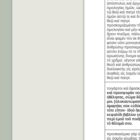
ἀπόστολος καὶ ἀρχι
ὁμολογίας ἡμῶν, ὡ
τῷ θεῷ καὶ πατρὶ τ
ἡμῶν αὐτῷ τε καὶ δι
θεῷ καὶ πατρὶ
προσκομιζομένην τ
ὁμολογίαν καὶ μὴν κ
ἅγιον πνεῦμα, πάλι
εἶναι φαμὲν τὸν ἐκ 
φύσιν υἱὸν μονογεν
ἀνθρώπῳ προσνεμο
αὐτὸν ἑτέρῳ τό τε τ
ἱερωσύνης ὄνομα κα
τὸ χρῆμα. γέγονε γὰ
θεοῦ καὶ ἀνθρώπων
διαλλακτὴς εἰς εἰρή
ἀναθεὶς εἰς ὀσμὴν 
θεῷ καὶ πατρί.
τοιγάρτοι καὶ ἔφασ
καὶ προσφορὰν οὐ
ἠθέλησας, σῶμα δ
μοι. [ὁλοκαυτώματα
ἁμαρτίας οὐκ εὐδό
τότε εἶπον· ἰδοὺ ἥ
κεφαλίδι βιβλίου 
περὶ ἐμοῦ τοῦ ποιῆ
τὸ θέλημά σου.
προσκεκόμικε γὰρ 
εἰς ὀσμὴν εὐωδίας τ