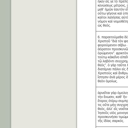
ἧκεν εἴς γε τὸ πρέπ
κενώσεως μέτροις,
μεθ’ ἡμῶν ἑαυτὸν εἶ
οὕτω γέγονε καὶ ὑπ
καίτοι λαλήσας αὐτ
νόμον καὶ νομοθέτ
ὡς θεός.
6. παραιτούμεθα δὲ 
Χριστοῦ “διὰ τὸν φ
φορούμενον σέβω· 
ἀόρατον προσκυνῶ
ὁρώμενον”. φρικτὸν
τούτῳ κἀκεῖνο εἰπεῖ
τῷ λαβόντι συγχρημ
θεός”. ὁ γὰρ ταῦτα
διατέμνει πάλιν εἰς
Χριστοὺς καὶ ἄνθρ
ἵστησιν ἀνὰ μέρος ἰ
θεὸν ὁμοίως.
ἀρνεῖται γὰρ ὁμολ
τὴν ἕνωσιν, καθ’ ἣν
ἕτερος ἑτέρῳ συμπρ
τις οὔτε μὴν συγχρη
θεός, ἀλλ’ εἷς νοεῖτ
Ἰησοῦς υἱὸς μονογε
προσκυνήσει τιμώμ
τῆς ἰδίας σαρκός.