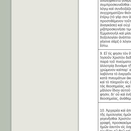
ἀναληφθέντα ἄνθρ
συμπροσκυνεῖσθαι 
λόγῳ καὶ συνδοξάζε
συγχρηματίζειν θεὸ
ἑτέρῳ (τὸ γὰρ συν ἀ
προστιθέμενον τοῦτ
ἀναγκάσει) καὶ οὐχ
μιᾷπροσκυνήσει τιμ
Ἐμμανουὴλ καὶ μία
δοξολογίαν ἀνάπτει
γέγονε σὰρξ ὁ λόγο
ἔστω.
9. Εἴ τίς φησιν τὸν 
Ἰησοῦν Χριστὸν δε
παρὰ τοῦ πνεύματο
ἀλλοτρίᾳ δυνάμει τῇ
χρώμενον καὶπαρ’ 
λαβόντα τὸ ἐνεργεῖ
κατὰ πνευμάτων ἀ
καὶ τὸ πληροῦν εἰ
τὰς θεοσημείας, καὶ
μᾶλλον ἴδιον αὐτοῦ
φησιν, δι’ οὗ καὶ ἐ
θεοσημείας, ἀνάθεμ
10. Ἀρχιερέα καὶ ἀ
τῆς ὁμολογίας ἡμῶ
γεγενῆσθαι Χριστὸν 
γραφή, προσκεκόμι
ἡμῶν ἑαυτὸν εἰς ὀσ
εὐωδίας τῷ θεῷ καὶ π