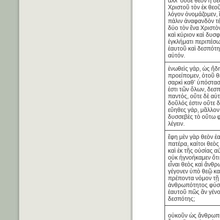
ἀλλ’ οὐδὲ θεὸν ἢ δ
Χριστοῦ τὸν ἐκ θεο
λόγον ὀνομάζομεν, 
πάλιν ἀναφανδὸν τέ
δύο τὸν ἕνα Χριστὸν
καὶ κύριον καὶ δυσ
ἐγκλήματι περιπέσω
ἑαυτοῦ καὶ δεσπότη
αὐτόν.
ἑνωθεὶς γάρ, ὡς ἤδ
προείπομεν, ὁτοῦ 
σαρκὶ καθ’ ὑπόστασ
ἐστι τῶν ὅλων, δεσπ
παντός, οὔτε δὲ αὐ
δοῦλός ἐστιν οὔτε 
εὔηθες γάρ, μᾶλλον
δυσσεβὲς τὸ οὕτω φ
λέγειν.
ἔφη μὲν γὰρ θεὸν ἑ
πατέρα, καίτοι θεὸς
καὶ ἐκ τῆς οὐσίας α
οὐκ ἠγνοήκαμεν ὅτι
εἶναι θεὸς καὶ ἄνθ
γέγονεν ὑπὸ θεῷ κα
πρέποντα νόμον τῇ
ἀνθρωπότητος φύσε
ἑαυτοῦ πῶς ἂν γένο
δεσπότης;
οὐκοῦν ὡς ἄνθρωπο