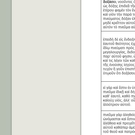
δοξάσει
, νοοῦντες
ὡς δόξης ἐπιδεᾶ τῆ
ἑτέρου φαμὲν τὸν ἕ
καὶ υἱὸν τὴν παρὰ τ
πνεύματος δόξαν ἑλε
μηδὲ κρεῖττον αὐτο
αὐτὸν τὸ πνεῦμα αὐ
ἐπειδὴ δὲ εἰς ἔνδειξι
ἑαυτοῦ θεότητος ἐχ
ἰδίῳ πνεύματι πρὸς
μεγαλουργίας, δεδ
παρ’ αὐτοῦ φησιν, 
καί τις λέγοι τῶν κα
τῆς ἐνούσης ἰσχύο
τυχὸν ἢ γοῦν ἐπιστ
ὁτῳοῦν ὅτι δοξάσου
εἰ γὰρ καὶ ἔστιν ἐν 
πνεῦμα ἰδικῇ καὶ δὴ 
καθ’ ἑαυτό, καθὸ π
καὶοὐχ υἱός, ἀλλ’ ο
ἀλλότριον αὐτοῦ.
πνεῦμα γὰρ ἀληθεί
ὠνόμασται καὶ ἔστι
ἀλήθεια καὶ προχεῖτ
αὐτοῦ καθάπερ ἀμέλ
τοῦ θεοῦ καὶ πατρό