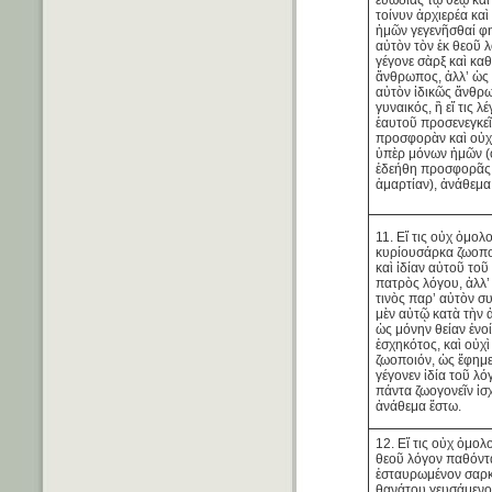
τοίνυν ἀρχιερέα κα
ἡμῶν γεγενῆσθαί φ
αὐτὸν τὸν ἐκ θεοῦ λ
γέγονε σὰρξ καὶ καθ
ἄνθρωπος, ἀλλ’ ὡς 
αὐτὸν ἰδικῶς ἄνθρ
γυναικός, ἢ εἴ τις λέ
ἑαυτοῦ προσενεγκεῖ
προσφορὰν καὶ οὐχ
ὑπὲρ μόνων ἡμῶν (
ἐδεήθη προσφορᾶς 
ἁμαρτίαν), ἀνάθεμα
11. Εἴ τις οὐχ ὁμολο
κυρίουσάρκα ζωοποι
καὶ ἰδίαν αὐτοῦ τοῦ
πατρὸς λόγου, ἀλλ’
τινὸς παρ’ αὐτὸν 
μὲν αὐτῷ κατὰ τὴν 
ὡς μόνην θείαν ἐνο
ἐσχηκότος, καὶ οὐχ
ζωοποιόν, ὡς ἔφημε
γέγονεν ἰδία τοῦ λό
πάντα ζωογονεῖν ἰσ
ἀνάθεμα ἔστω.
12. Εἴ τις οὐχ ὁμολ
θεοῦ λόγον παθόντα
ἐσταυρωμένον σαρκ
θανάτου γευσάμενο