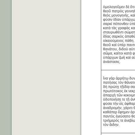
ὁμολογοῦμεν δὲ ὅτι
θεοῦ πατρὸς γεννηθ
θεὸς μονογενής, καί
φύσιν ἰδίαν ὑπάρχ
σαρκὶ πέπονθεν ὑπ
κατὰ τὰς γραφὰς καὶ
σταυρωθέντι σώματι
ἰδίας σαρκὸς ἀπαθ
οἰκειούμενος πάθη. 
θεοῦ καὶ ὑπὲρ παντ
θανάτου, διδοὺ αὐτ
σῶμα, καίτοι κατὰ 
ὑπάρχων ζωὴ καὶ α
ἀνάστασις.
ἵνα γὰρ ἀρρήτῳ δυν
πατήσας τὸν θάνατο
δὴ πρώτῃ τῇἰδίᾳ σα
πρωτότοκος ἐκ νεκ
ἀπαρχὴ τῶν κεκοιμ
ὁδοποιήσῃ τε τῇ ἀ
φύσει τὴν εἰς ἀφθα
ἀναδρομήν, χάριτι 
καθάπερ ἔφημεν ἀρ
παντὸς ἐγεύσατο θ
τριήμερός τε ἀνεβί
τὸν ἅιδην.