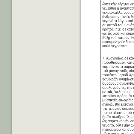
ὥστε κἂν λέγηται δ
γενέσθαι ἡ ἀνάστασ
νεκρῶν,ἀλλὰ νοοῦμ
ἄνθρωπον τὸν ἐκ θ
γεγονότα λόγον καὶ
δι’ αὐτοῦ τοῦ θανά
κράτος. ἥξει δὲ κατ
ὡς εἷς υἱὸς καὶ κύρι
δόξῃ τοῦ πατρός, ἵν
οἰκουμένην ἐν δικα
καθὰ γέγραπται.
7. Ἀναγκαίως δὲ κἀ
προσθήσομεν. Κατα
γὰρ τὸν κατὰ σάρκ
τοῦ μονογενοῦς υἱο
τουτέστιν Ἰησοῦ Χρι
ἐκ νεκρῶν ἀναβίωσιν
οὐρανοὺς ἀνάληψι
ὁμολογοῦντες, τὴν 
ἐν ταῖς ἐκκλησίαις 
λατρείαν πρόσιμέν τ
μυστικαῖς εὐλογίαις
ἁγιαζόμεθα μέτοχοι 
τῆς τε ἁγίας σαρκὸς
τιμίου αἵματος τοῦ
ἡμῶν σωτῆρος Χρισ
ὡς σάρκα κοινὴν δε
γένοιτο, οὔτε μὴν 
ἡγιασμένου καὶ συ
τῷ λόγῳ κατὰ τὴν ἑ