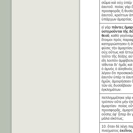
σῶμα καὶ οὐχ ὑπέρ 
ἑαυτοῦ. ποίας γὰρ 
προσφορᾶς ἢ θυσί
ἑαυτοῦ, κρείττων ἁ
ὑπάρχων ἁμαρτίας 
εἰ γὰρ
πάντες ἥμαρ
ὑστεροῦνται τῆς δό
θεοῦ
, καθὸ γεγόναμ
ἕτοιμοι πρὸς παρα
κατηρρώστησεν ἡ 
φύσις τὴν ἁμαρτίαν
οὐχ οὕτως καὶ ἡττώ
τοῦτο τῆς δόξης αὐ
εἴη λοιπὸν ἀμφίβολ
τέθυται δι’ ἡμᾶς κα
ὁ ἀμνὸς ὁ ἀληθινός;
λέγειν ὅτι προσκεκό
ἑαυτὸν ὑπέρ τε ἑαυ
ἡμῶν, ἀμοιρήσειεν
τῶν εἰς δυσσέβειαν
ἐγκλημάτων.
πεπλημμέληκε γὰρ 
τρόπον οὔτε μὴν ἐπ
ἁμαρτίαν· ποίας οὖ
προσφορᾶς, ἁμαρτί
οὔσης ἐφ’ ᾗπερ ἂν γ
μάλα εἰκότως;
10. ὅταν δὲ λέγῃ πε
πνεύματος
ἐκεῖνος