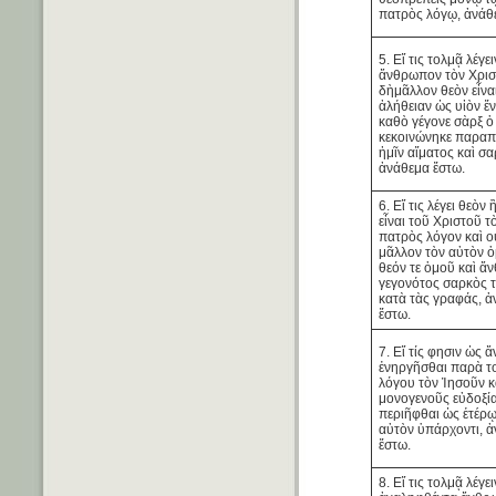
πατρὸς λόγῳ, ἀνάθ
5. Εἴ τις τολμᾷ λέγ
ἄνθρωπον τὸν Χριστ
δὴμᾶλλον θεὸν εἶνα
ἀλήθειαν ὡς υἱὸν ἕν
καθὸ γέγονε σὰρξ ὁ
κεκοινώνηκε παρα
ἡμῖν αἵματος καὶ σα
ἀνάθεμα ἔστω.
6. Εἴ τις λέγει θεὸν
εἶναι τοῦ Χριστοῦ τ
πατρὸς λόγον καὶ ο
μᾶλλον τὸν αὐτὸν ὁ
θεόν τε ὁμοῦ καὶ ἄ
γεγονότος σαρκὸς 
κατὰ τὰς γραφάς, 
ἔστω.
7. Εἴ τίς φησιν ὡς
ἐνηργῆσθαι παρὰ τ
λόγου τὸν Ἰησοῦν κ
μονογενοῦς εὐδοξί
περιῆφθαι ὡς ἑτέρῳ
αὐτὸν ὑπάρχοντι, 
ἔστω.
8. Εἴ τις τολμᾷ λέγει