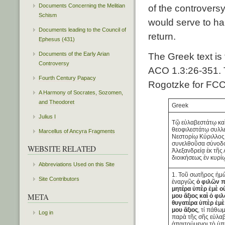
Documents Concerning the Melitian
of the controversy
Schism
would serve to ha
Documents leading to the Council of
return.
Ephesus (431)
Documents of the Early Arian
The Greek text is 
Controversy
ACO 1.3:26-351. 
Fourth Century Papacy
Rogotzke for FCC
A Harmony of Socrates, Sozomen,
and Theodoret
Greek
Julius I
Τῷ εὐλαβεστάτῳ κα
θεοφιλεστάτῳ συλλ
Marcellus of Ancyra Fragments
Νεστορίῳ Κύριλλος 
συνελθοῦσα σύνοδο
WEBSITE RELATED
Ἀλεξανδρείᾳ ἐκ τῆς
διοικήσεως ἐν κυρίῳ
Abbreviations Used on this Site
1. Τοῦ σωτῆρος ἡμ
Site Contributors
ἐναργῶς
ὁ φιλῶν π
μητέρα ὑπὲρ ἐμὲ ο
META
μου ἄξιος καὶ ὁ φι
θυγατέρα ὑπὲρ ἐμὲ
μου ἄξιος
, τί πάθωμ
Log in
παρὰ τῆς σῆς εὐλαβ
ἀπαιτούμενοι τὸ ὑ