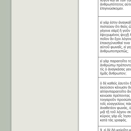
λόγον καὶ ἐκ τῶν τῆ
ἀνθρωπότητος αὐτ
ἐπιγινώσκομεν.
εἰ γάρ ἐστιν ἀναγκα
πιστεύειν ὅτι θεὸς 
γέγονε σὰρξ ἢ γοῦ
ἐψυχωμένος ψυχῇ λ
ποῖον ἂν ἔχοι λόγον
ἐπαισχύνεσθαί τινα 
αὐτοῦ φωναῖς, εἰ γ
ἀνθρωποπρεπῶς;
εἰ γὰρ παραιτοῖτο τ
ἀνθρώπῳ πρέποντα
τίς ὁ ἀναγκάσας γεν
ἡμᾶς ἄνθρωπον;
ὁ δὲ καθεὶς ἑαυτὸν δ
ἑκούσιον κένωσιν δ
αἰτίανπαραιτοῖτο ἂν
κενώσει πρέποντας 
τοιγαροῦν προσώπῳ
τοῖς εὐαγγελίοις π
ἀναθετέον φωνάς, 
μιᾷ τῇ τοῦ λόγου σ
κύριος γὰρ εἷς Ἰησ
κατὰ τὰς γραφάς.
9. εἰ δὲ δὴ καλοῖτο κ