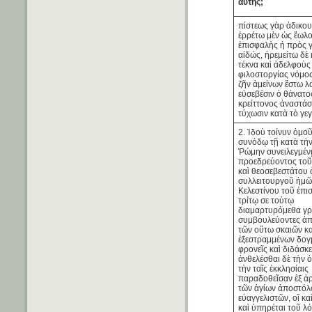
αὐτῆς;
πίστεως γὰρ ἀδικου
ἐρρέτω μὲν ὡς ἕωλο
ἐπισφαλὴς ἡ πρὸς 
αἰδώς, ἠρεμείτω δὲ κ
τέκνα καὶ ἀδελφοὺς
φιλοστοργίας νόμος
ζῆν ἀμείνων ἔστω λ
εὐσεβέσιν ὁ θάνατος
κρείττονος ἀναστά
τύχωσιν κατὰ τὸ γε
2. Ἰδοὺ τοίνυν ὁμοῦ
συνόδῳ τῇ κατὰ τὴ
Ῥώμην συνειλεγμέν
προεδρεύοντος τοῦ
καὶ θεοσεβεστάτου 
συλλειτουργοῦ ἡμῶ
Κελεστίνου τοῦ ἐπι
τρίτῳ σε τούτῳ
διαμαρτυρόμεθα γρ
συμβουλεύοντες ἀ
τῶν οὕτω σκαιῶν κα
ἐξεστραμμένων δογ
φρονεῖς καὶ διδάσκε
ἀνθελέσθαι δὲ τὴν 
τὴν ταῖς ἐκκλησίαις
παραδοθεῖσαν ἐξ ἀρ
τῶν ἁγίων ἀποστόλ
εὐαγγελιστῶν, οἳ κα
καὶ ὑπηρέται τοῦ λ