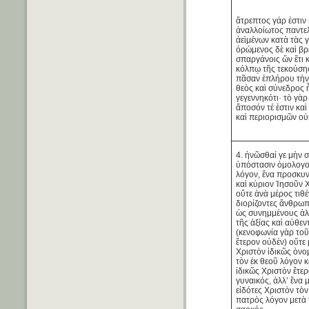
ἄτρεπτος γάρ ἐστιν 
ἀναλλοίωτος παντε
ἀεὶμένων κατὰ τὰς 
ὁρώμενος δὲ καὶ βρ
σπαργάνοις ὢν ἔτι κ
κόλπῳ τῆς τεκούση
πᾶσαν ἐπλήρου τὴν 
θεὸς καὶ σύνεδρος 
γεγεννηκότι· τὸ γὰρ
ἄποσόν τέ ἐστιν καὶ
καὶ περιορισμῶν οὐκ
4. ἡνῶσθαί γε μὴν σ
ὑπόστασιν ὁμολογο
λόγον, ἕνα προσκυ
καὶ κύριον Ἰησοῦν 
οὔτε ἀνὰ μέρος τιθέ
διορίζοντες ἄνθρωπ
ὡς συνημμένους ἀλ
τῆς ἀξίας καὶ αὐθεν
(κενοφωνία γὰρ τοῦ
ἕτερον οὐδέν) οὔτε
Χριστὸν ἰδικῶς ὀνο
τὸν ἐκ θεοῦ λόγον 
ἰδικῶς Χριστὸν ἕτερ
γυναικός, ἀλλ’ ἕνα 
εἰδότες Χριστὸν τὸν
πατρὸς λόγον μετὰ 