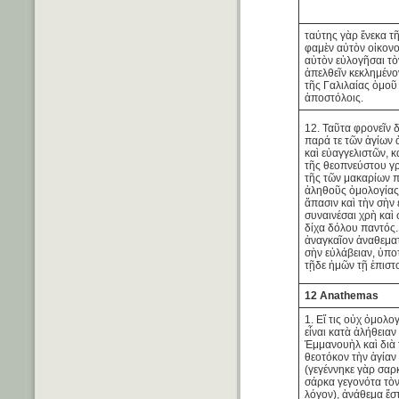
ταύτης γὰρ ἕνεκα τῆ
φαμὲν αὐτὸν οἰκονο
αὐτὸν εὐλογῆσαι τὸ
ἀπελθεῖν κεκλημένο
τῆς Γαλιλαίας ὁμοῦ 
ἀποστόλοις.
12. Ταῦτα φρονεῖν 
παρά τε τῶν ἁγίων
καὶ εὐαγγελιστῶν, κ
τῆς θεοπνεύστου γρ
τῆς τῶν μακαρίων 
ἀληθοῦς ὁμολογίας
ἅπασιν καὶ τὴν σὴν
συναινέσαι χρὴ καὶ
δίχα δόλου παντός. 
ἀναγκαῖον ἀναθεματ
σὴν εὐλάβειαν, ὑπο
τῇδε ἡμῶν τῇ ἐπιστ
12 Anathemas
1. Εἴ τις οὐχ ὁμολο
εἶναι κατὰ ἀλήθειαν
Ἐμμανουὴλ καὶ διὰ
θεοτόκον τὴν ἁγία
(γεγέννηκε γὰρ σαρ
σάρκα γεγονότα τὸν
λόγον), ἀνάθεμα ἔσ