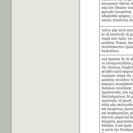
κοινωνικοὶ πάντες ἐ
γάρ ἐστι δίκαιον το
φρονεῖν ἐγνωκότας 
ἀδικεῖσθαι ψήφοις, 
καλῶς ποιοῦντες ἀν
τοῦτο γὰρ αὐτὸ κα
ἐν τῇ ἐπιστολῇ τῇ 
παρὰ σοῦ πρὸς τὸν
μεγάλης Ῥώμης ἁγι
συνεπίσκοπον ἡμῶ
Κελεστῖνον.
οὐκ ἀρκέσει δὲ τῇ σ
τὸ συνομολογῆσαι 
τῆς πίστεως σύμβο
ἐκτεθὲν κατὰ καιροὺ
πνεύματι παρὰ τῆς 
μεγάλης συνόδου τ
καιροὺς συναχθείση
Νικαέων (νενόηκας 
ἡρμήνευσας οὐκ ὀρ
διεστραμμένως δὲ μ
ὁμολογῇς τῇ φωνῇ τ
ἀλλὰ γὰρ ἀκόλουθ
καὶ ἐνωμότως ὁμολο
καὶ ἀναθεματίζεις μ
σαυτοῦ μιαρὰ καὶ β
δόγματα, φρονήσεις
διδάξεις ἃ καὶ ἡμεῖς
τε κατὰ τὴν Ἑσπέρα