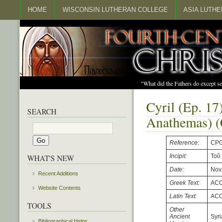
HOME
WISCONSIN LUTHERAN COLLEGE
ASIA LUTH
"What did the Fathers do except s
Cyril (Ep. 17
SEARCH
Anathemas) 
Reference:
CPG
Incipit:
Τοῦ
WHAT'S NEW
Date:
Nov
Recent Additions
Greek Text:
ACO
Website Contents
Latin Text:
ACO
TOOLS
Other
Ancient
Syri
Bibliographical Helps